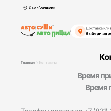
О нас
Вакансии
Доставка или 
Выбери адре
Ко
Главная
Контакты
Время при
Время п