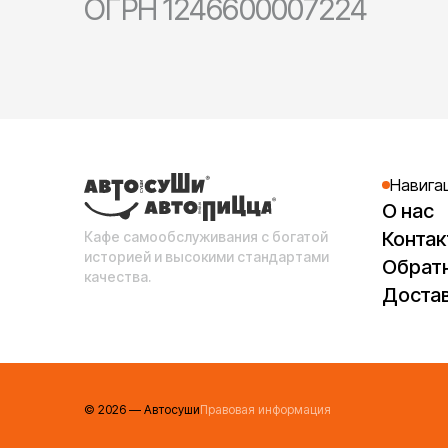
ОГРН 1246600007224
Навига
О нас
Конта
Кафе самообслуживания с богатой
историей и высокими стандартами
Обратн
качества.
Достав
©
2026
— Автосуши
Правовая информация