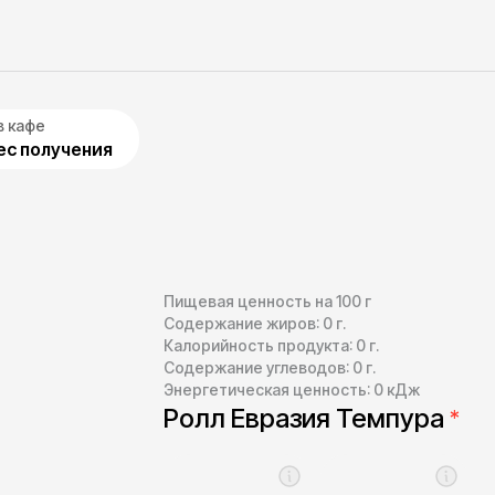
в кафе
с получения
Пищевая ценность на 100 г
Содержание жиров:
0
г.
Калорийность продукта:
0
г.
Содержание углеводов:
0
г.
Энергетическая ценность:
0
кДж
Ролл Евразия Темпура
*