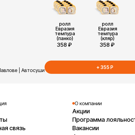
ролл
ролл
Евразия
Евразия
темпура
темпура
(панко)
(кляр)
358
₽
358
₽
+
355
P
Павлове | Автосуши
ция
О компании
Акции
кты
Программа лояльнос
ая связь
Вакансии