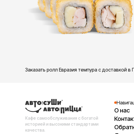
Заказать ролл Евразия темпура с доставкой в 
Навига
О нас
Конта
Кафе самообслуживания с богатой
историей и высокими стандартами
Обратн
качества.