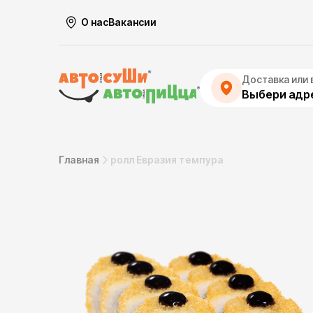
О нас
Вакансии
Доставка или 
Выбери адре
Главная
ролл Евразия темпура